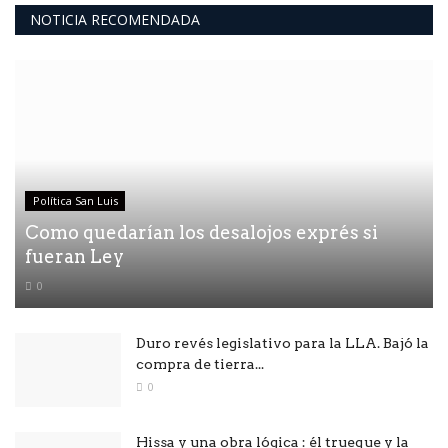
NOTICIA RECOMENDADA
Política San Luis
Como quedarían los desalojos exprés si
fueran Ley
0
Duro revés legislativo para la LLA. Bajó la
compra de tierra...
0
Hissa y una obra lógica : él trueque y la