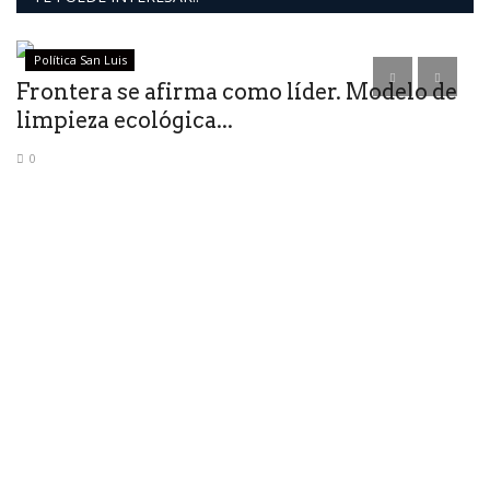
Política San Luis
Frontera se afirma como líder. Modelo de
limpieza ecológica...
0
U
"
 a
Ki
of