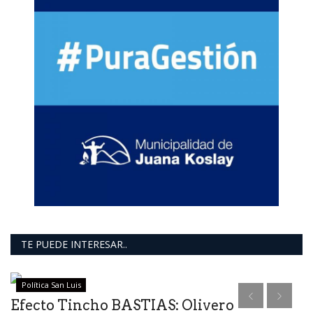
TE PUEDE INTERESAR..
Política San Luis
Efecto Tincho BASTIAS: Olivero
C