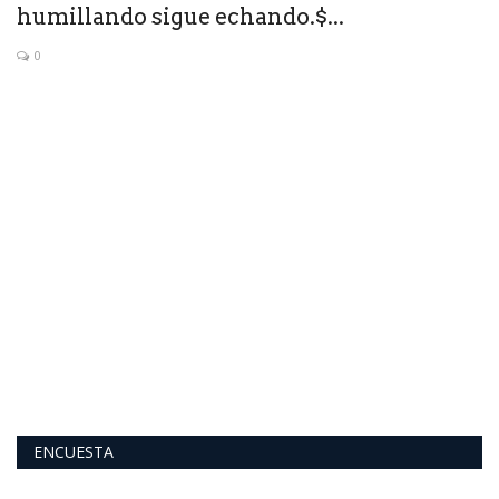
humillando sigue echando.$...
0
Ad
ENCUESTA