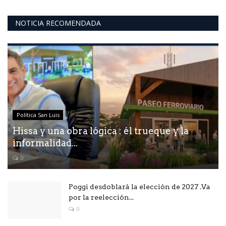
NOTICIA RECOMENDADA
Política San Luis
Hissa y una obra lógica : él trueque y la
informalidad...
0
Poggi desdoblará la elección de 2027 .Va
por la reelección...
0