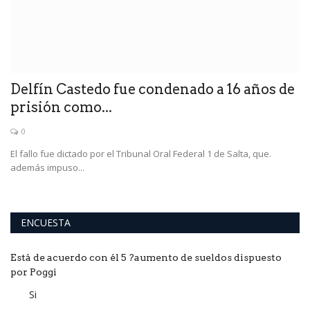
Delfín Castedo fue condenado a 16 años de
E
prisión como...
f
0
El fallo fue dictado por el Tribunal Oral Federal 1 de Salta, que.
El
además impuso...
re
ENCUESTA
Está de acuerdo con él 5 ?aumento de sueldos dispuesto
por Poggi
Si