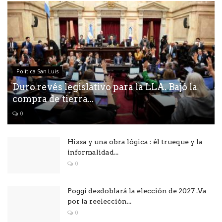
Política San Luis
Duro revés legislativo para la LLA. Bajó la
compra de tierra...
0
Hissa y una obra lógica : él trueque y la
informalidad...
0
Poggi desdoblará la elección de 2027 .Va
por la reelección...
0