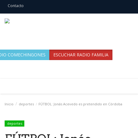
Contacto
DIO COMECHINGONES
ESCUCHAR RADIO FAMILIA
Inicio
deportes
FÚTBOL: Jonás Acevedo es pretendido en Córdoba
deportes