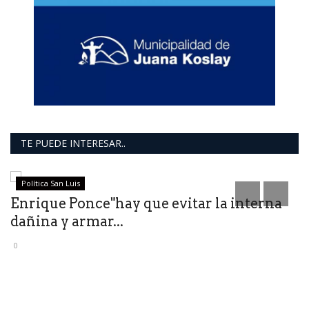
TE PUEDE INTERESAR..
Política San Luis
Enrique Ponce"hay que evitar la interna
S
dañina y armar...
L
0
0