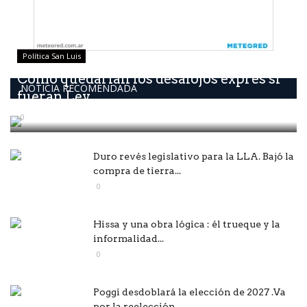
Política San Luis
Como quedarían los desalojos exprés si
NOTICIA RECOMENDADA
fueran Ley
0
Duro revés legislativo para la LLA. Bajó la
compra de tierra...
0
Hissa y una obra lógica : él trueque y la
informalidad...
0
Poggi desdoblará la elección de 2027 .Va
por la reelección...