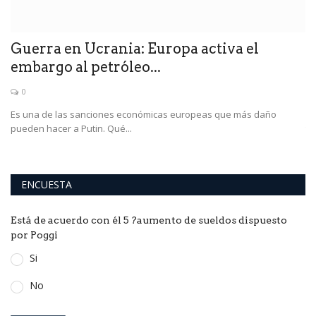
o
Guerra en Ucrania: Europa activa el
U
embargo al petróleo...
f
0
Es una de las sanciones económicas europeas que más daño
"A
pueden hacer a Putin. Qué...
to
ENCUESTA
Está de acuerdo con él 5 ?aumento de sueldos dispuesto
por Poggi
Si
No