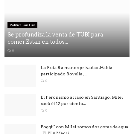
Política San Luis
Se profundiza la venta de TUBI para
comer.Estan en todos...
0
La Ruta 8 a manos privadas .Habia
participado Rovella ,...
0
Él Peronismo arrasó en Santiago. Milei
sacó él 12 por ciento...
0
Poggi:" con Milei somos dos gotas de agua
. Él PJ y Macri...