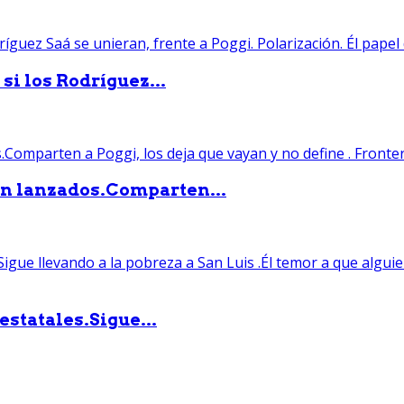
si los Rodríguez...
án lanzados.Comparten...
statales.Sigue...