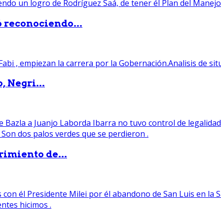
ó reconociendo...
, Negri...
rimiento de...