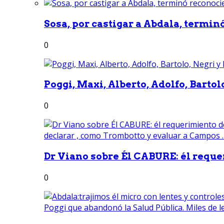
Sosa, por castigar a Abdala, termin
0
Poggi, Maxi, Alberto, Adolfo, Bartolo
0
Dr Viano sobre Él CABURE: él reque
0