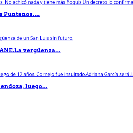
s Puntanos....
PANE.La vergüenza...
endoza, luego...