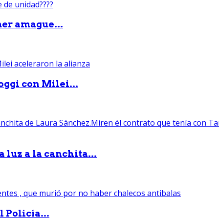
mer amague...
ggi con Milei...
luz a la canchita...
 Policía...