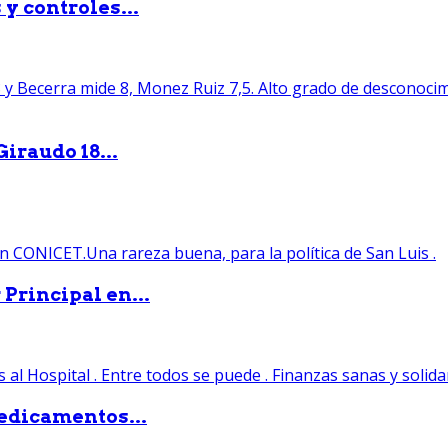
y controles...
iraudo 18...
Principal en...
edicamentos...