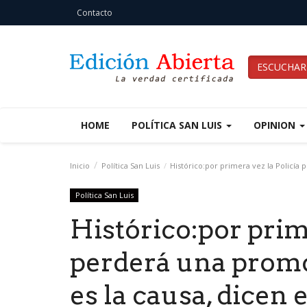
Contacto
ESCUCHAR
HOME
POLÍTICA SAN LUIS
OPINION
Inicio
Política San Luis
Histórico:por primera vez la Policía 
Política San Luis
Histórico:por prime
perderá una prom
es la causa, dicen 