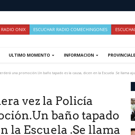
 RADIO ONIX
ESCUCHAR RADIO COMECHINGONES
ESCUCHAR
ULTIMO MOMENTO
INFORMACION
PROVINCIAL
perderá una promoción.Un baño tapado es la causa, dicen en la Escuela .Se llama ajus
ra vez la Policía
oción.Un baño tapado
en la Escuela .Se llama