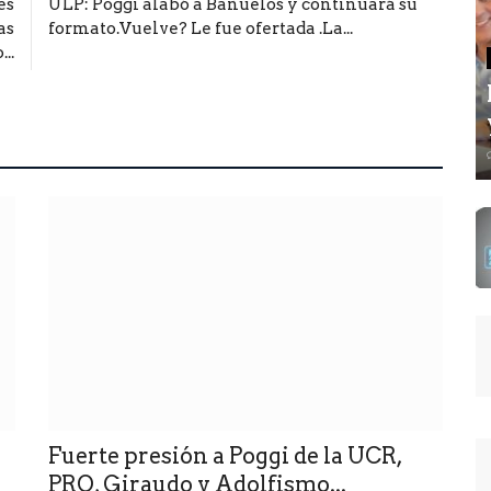
es
ULP: Poggi alabó a Bañuelos y continuará su
as
formato.Vuelve? Le fue ofertada .La...
..
Fuerte presión a Poggi de la UCR,
PRO, Giraudo y Adolfismo...