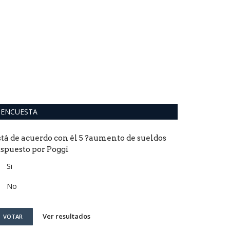
"La novela
señora bie
0
El crítico y esc
retoma la historia
ENCUESTA
stá de acuerdo con él 5 ?aumento de sueldos
ispuesto por Poggi
Si
No
Ver resultados
VOTAR