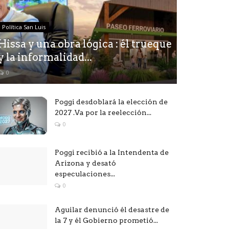
Política San Luis
Hissa y una obra lógica : él trueque
y la informalidad...
0
Poggi desdoblará la elección de
2027 .Va por la reelección...
0
Poggi recibió a la Intendenta de
Arizona y desató
especulaciones...
0
Aguilar denunció él desastre de
la 7 y él Gobierno prometió...