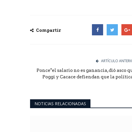
Compartir
Facebook
Twitter
Goog
ARTÍCULO ANTERI
Ponce"el salario no es ganancia, dió asco q
Poggi y Cacace defiendan que la política.
NOTICIAS RELACIONADAS