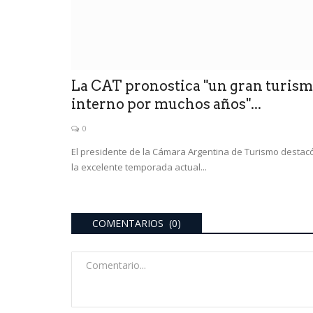
La CAT pronostica "un gran turis
interno por muchos años"...
0
El presidente de la Cámara Argentina de Turismo destac
la excelente temporada actual...
deportes
omercios,
s de Tasa....
COMENTARIOS (0)