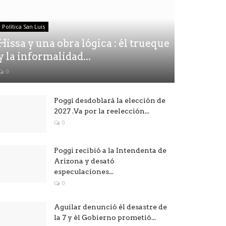
Política San Luis
Hissa y una obra lógica : él trueque
y la informalidad...
0
Poggi desdoblará la elección de
2027 .Va por la reelección...
0
Poggi recibió a la Intendenta de
Arizona y desató
especulaciones...
0
Aguilar denunció él desastre de
la 7 y él Gobierno prometió...