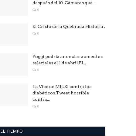
después del 10. Cámaras que...
0
El Cristo de la Quebrada.Historia .
0
Poggi podría anunciar aumentos
salariales el 1 de abril.El...
0
La Vice de MILEI contra los
diabéticos.Tweet horrible
contra...
0
EL TIEMPO