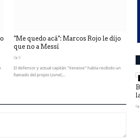
mo
"Me quedo acá": Marcos Rojo le dijo
que no a Messi
0
ó
El defensor y actual capitán "Xeneixe" había recibido un
llamado del propio Lionel,...
Política San Luis
“Gané un amigo que se llama
B
Alberto Rodríguez Saá”
l
0
El presidente Alberto Fernández dijo: “Han tenido un
extraordinario gobernador”