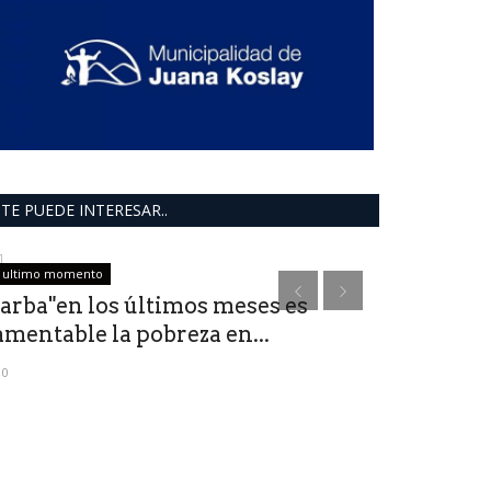
TE PUEDE INTERESAR..
ultimo momento
Política San Luis
arba"en los últimos meses es
27,8 meno
amentable la pobreza en...
de Coparti
0
0