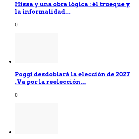
Hissa y una obra lógica : él trueque y
la informalidad...
0
Poggi desdoblará la elección de 2027
.Va por la reelección...
0