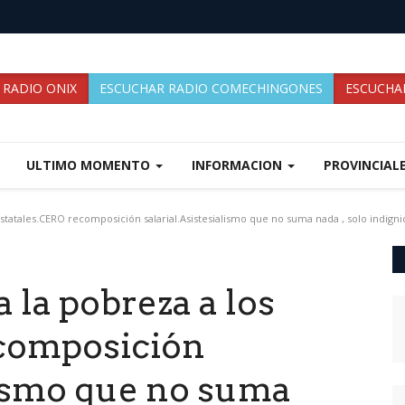
 RADIO ONIX
ESCUCHAR RADIO COMECHINGONES
ESCUCHAR
ULTIMO MOMENTO
INFORMACION
PROVINCIAL
statales.CERO recomposición salarial.Asistesialismo que no suma nada , solo indign
 la pobreza a los
ecomposición
lismo que no suma