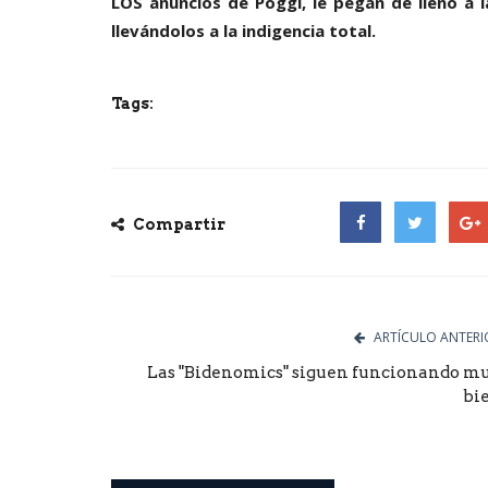
LOS anuncios de Poggi, le pegan de lleno a la
llevándolos a la indigencia total.
Tags:
Compartir
Facebook
Twitter
Goog
ARTÍCULO ANTERI
Las "Bidenomics" siguen funcionando m
bi