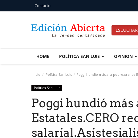
Contacto
ESCUCHAR
HOME
POLÍTICA SAN LUIS
OPINION
Inicio
Política San Luis
Poggi hundió más a la pobreza a los E
Política San Luis
Poggi hundió más a
Estatales.CERO r
salarial.Asistesia