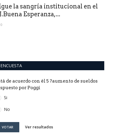
igue la sangría institucional en el
Poggi deja
J.Buena Esperanza,...
8 para arr
0
0
ENCUESTA
stá de acuerdo con él 5 ?aumento de sueldos
ispuesto por Poggi
Si
No
Ver resultados
VOTAR