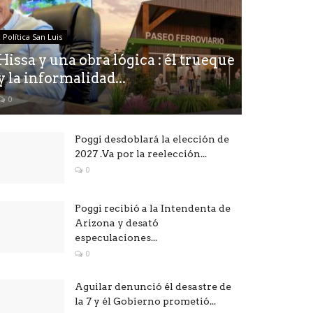
Política San Luis
Hissa y una obra lógica : él trueque
y la informalidad...
0
Poggi desdoblará la elección de
2027 .Va por la reelección...
0
Poggi recibió a la Intendenta de
Arizona y desató
especulaciones...
0
Aguilar denunció él desastre de
la 7 y él Gobierno prometió...