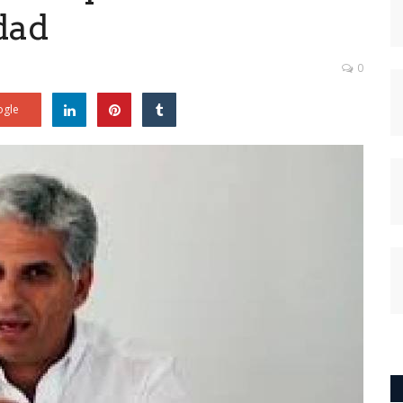
dad
0
gle