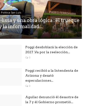
Política San Luis
Hissa y una obra lógica : él trueque
y la informalidad...
0
Poggi desdoblará la elección de
2027 .Va por la reelección...
0
Poggi recibió a la Intendenta de
Arizona y desató
especulaciones...
0
Aguilar denunció él desastre de
la 7 y él Gobierno prometió...