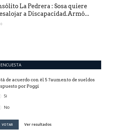
nsólito La Pedrera : Sosa quiere
En Miami e
esalojar a Discapacidad.Armó...
break": sol
0
0
Es el período de
estudiantes unive
ENCUESTA
stá de acuerdo con él 5 ?aumento de sueldos
ispuesto por Poggi
Si
No
Ver resultados
VOTAR