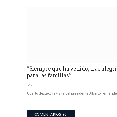
“Siempre que ha venido, trae alegr
para las familias”
0
Alberto destacó la visita del presidente Alberto Fernánde
COMENTARIOS (0)