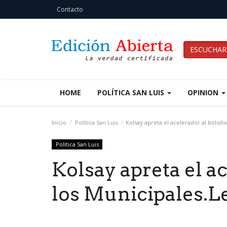
Contacto
ESCUCHAR
HOME
POLÍTICA SAN LUIS
OPINION
Inicio
Política San Luis
Kolsay apreta el acelerador al bolsill
Política San Luis
Kolsay apreta el ac
los Municipales.L