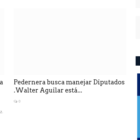
ía
Pedernera busca manejar Diputados
.Walter Aguilar está...
0
z.