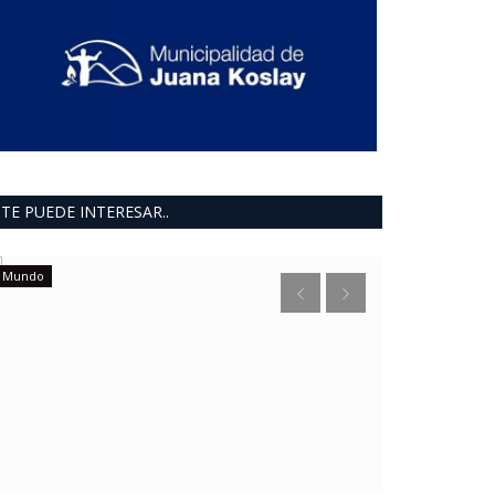
TE PUEDE INTERESAR..
Mundo
provinciales
Aguilar con
industrial 
0