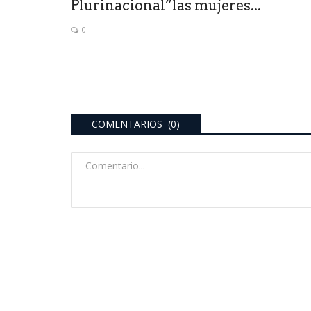
Plurinacional”las mujeres...
0
COMENTARIOS (0)
INFORMACION
Anastasi: “La seguridad es u
construcción social donde...
0
Anastasi y Lavandeira, dialogaron con repres
las Cámaras de Comercio...