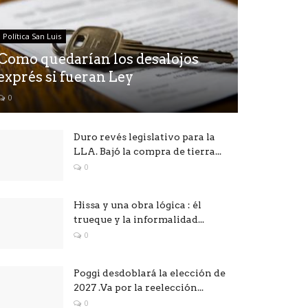
Política San Luis
Como quedarían los desalojos
exprés si fueran Ley
0
Duro revés legislativo para la
LLA. Bajó la compra de tierra...
0
Hissa y una obra lógica : él
trueque y la informalidad...
0
Poggi desdoblará la elección de
2027 .Va por la reelección...
0