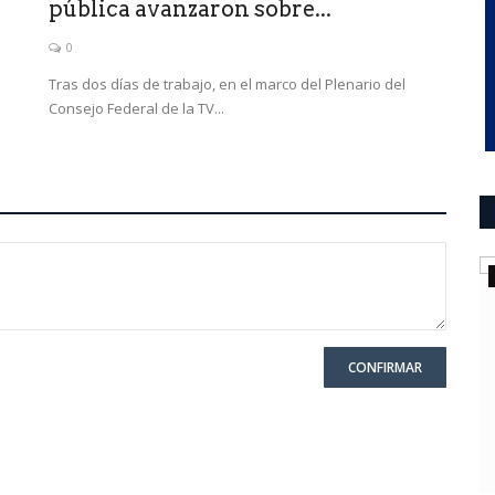
pública avanzaron sobre...
0
Tras dos días de trabajo, en el marco del Plenario del
Consejo Federal de la TV...
ultimo momento
na
CONFIRMAR
entantes de