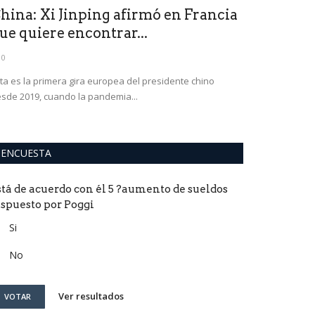
hina: Xi Jinping afirmó en Francia
ue quiere encontrar...
0
ta es la primera gira europea del presidente chino
sde 2019, cuando la pandemia...
ENCUESTA
stá de acuerdo con él 5 ?aumento de sueldos
ispuesto por Poggi
Si
No
Ver resultados
VOTAR