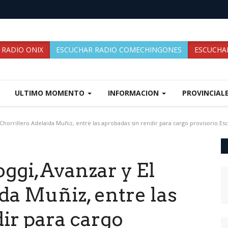
 RADIO ONIX
ESCUCHAR RADIO COMECHINGONES
ESCUCHAR
ULTIMO MOMENTO
INFORMACION
PROVINCIAL
horrillero Adelaida Muñiz, entre las aprobadas sin rendir para cargo provisorio.Esc
ggi,Avanzar y El
da Muñiz, entre las
ir para cargo