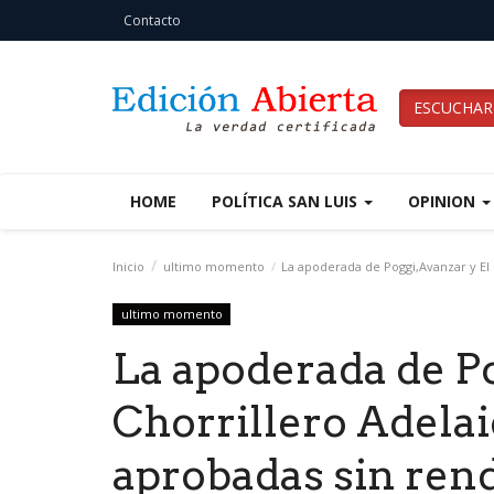
Contacto
ESCUCHAR
HOME
POLÍTICA SAN LUIS
OPINION
Inicio
ultimo momento
La apoderada de Poggi,Avanzar y El C
ultimo momento
La apoderada de Po
Chorrillero Adelai
aprobadas sin rend