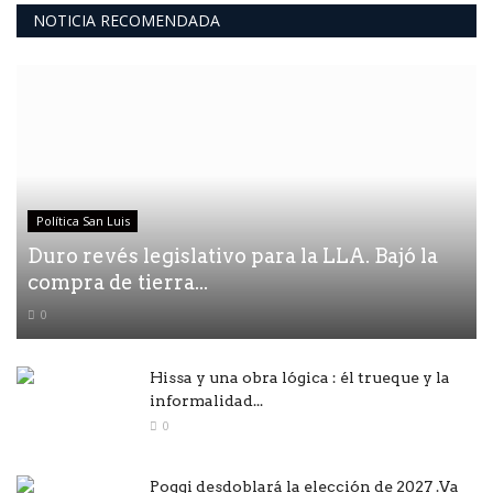
NOTICIA RECOMENDADA
Política San Luis
Duro revés legislativo para la LLA. Bajó la
compra de tierra...
0
Hissa y una obra lógica : él trueque y la
informalidad...
0
Poggi desdoblará la elección de 2027 .Va