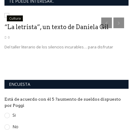
TE PUEDE INTERESAR..
Cultura
r
“La letrista”, un texto de Daniela Gil
“
g
0
Del taller literario de los silencios incurables… para disfrutar
Ma
Tu
ENCUESTA
Está de acuerdo con él 5 ?aumento de sueldos dispuesto
por Poggi
Si
No