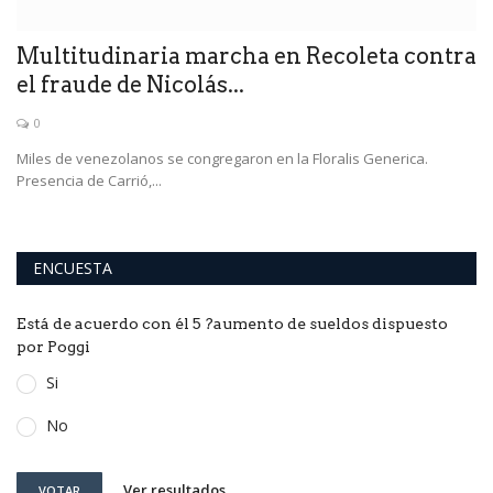
Multitudinaria marcha en Recoleta contra
Q
el fraude de Nicolás...
l
0
los
Miles de venezolanos se congregaron en la Floralis Generica.
Ri
Presencia de Carrió,...
au
ENCUESTA
Está de acuerdo con él 5 ?aumento de sueldos dispuesto
por Poggi
Si
No
Ver resultados
VOTAR