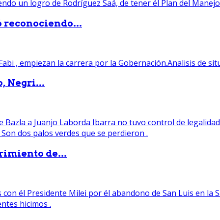
ó reconociendo...
, Negri...
rimiento de...