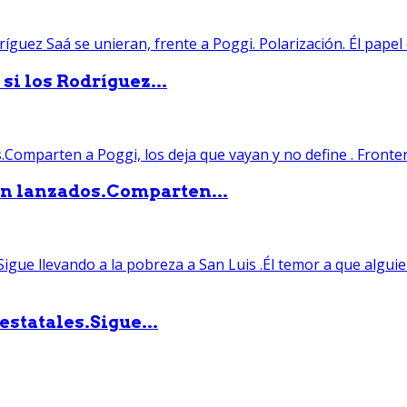
si los Rodríguez...
án lanzados.Comparten...
statales.Sigue...