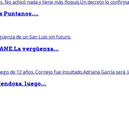
s Puntanos....
PANE.La vergüenza...
endoza, luego...