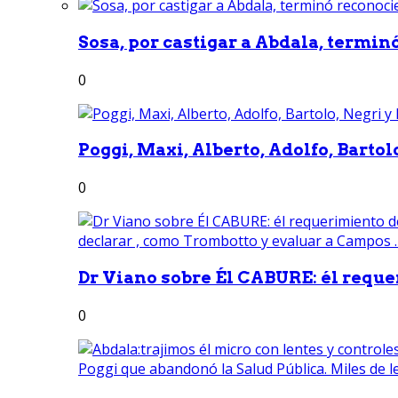
Sosa, por castigar a Abdala, termin
0
Poggi, Maxi, Alberto, Adolfo, Bartolo
0
Dr Viano sobre Él CABURE: él reque
0