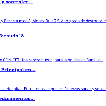
y controles...
iraudo 18...
Principal en...
edicamentos...