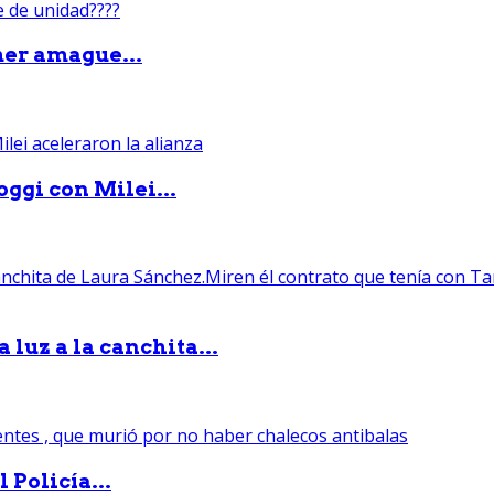
mer amague...
ggi con Milei...
luz a la canchita...
 Policía...