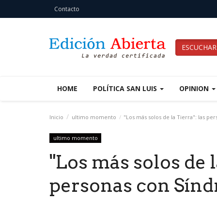
Contacto
ESCUCHAR
HOME
POLÍTICA SAN LUIS
OPINION
Inicio
ultimo momento
"Los más solos de la Tierra": las p
ultimo momento
"Los más solos de l
personas con Sín