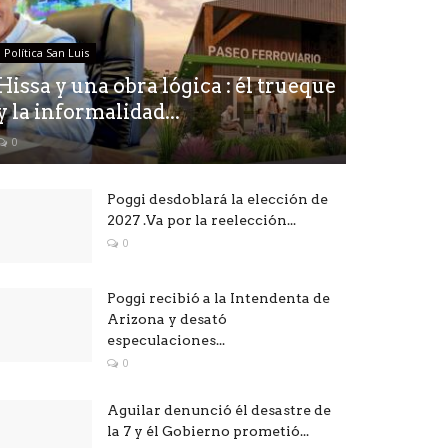
Política San Luis
Hissa y una obra lógica : él trueque
y la informalidad...
0
Poggi desdoblará la elección de
2027 .Va por la reelección...
0
Poggi recibió a la Intendenta de
Arizona y desató
especulaciones...
0
Aguilar denunció él desastre de
la 7 y él Gobierno prometió...