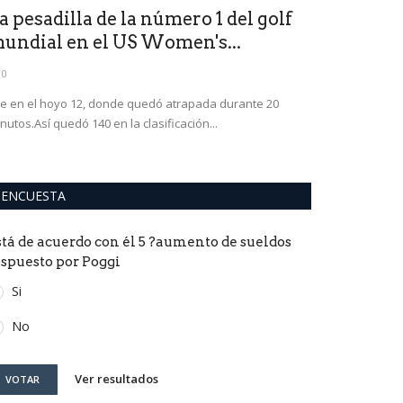
a pesadilla de la número 1 del golf
Gallardo 
undial en el US Women's...
el rompec
0
0
e en el hoyo 12, donde quedó atrapada durante 20
Si bien Quintero
nutos.Así quedó 140 en la clasificación...
hisopados, puede
ENCUESTA
stá de acuerdo con él 5 ?aumento de sueldos
ispuesto por Poggi
Si
No
Ver resultados
VOTAR