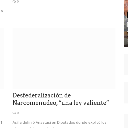
0
la
Desfederalización de
Narcomenudeo, “una ley valiente”
0
 1
Así la definió Anastasi en Diputados donde explicó los