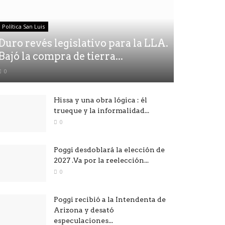
Política San Luis
Duro revés legislativo para la LLA.
Bajó la compra de tierra...
0
Hissa y una obra lógica : él
trueque y la informalidad...
0
Poggi desdoblará la elección de
2027 .Va por la reelección...
0
Poggi recibió a la Intendenta de
Arizona y desató
especulaciones...