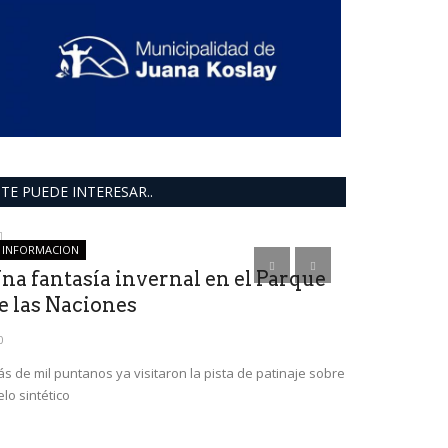
TE PUEDE INTERESAR..
INFORMACION
deportes
na fantasía invernal en el Parque
e las Naciones
0
s de mil puntanos ya visitaron la pista de patinaje sobre
elo sintético