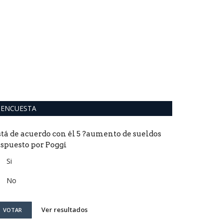
Franco Col
la F1: las f
0
Con solo 10 años,
kartings desde d
ENCUESTA
stá de acuerdo con él 5 ?aumento de sueldos
ispuesto por Poggi
Si
No
Ver resultados
VOTAR