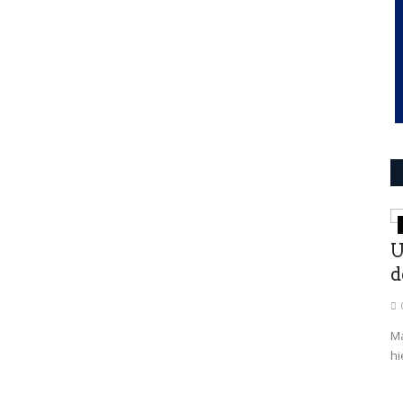
INFORMACION
U
d
Má
hi