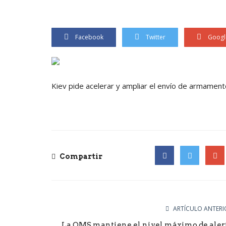
Facebook
Twitter
Googl
Kiev pide acelerar y ampliar el envío de armamen
Compartir
Facebook
Twitter
Goog
ARTÍCULO ANTERI
La OMS mantiene el nivel máximo de aler