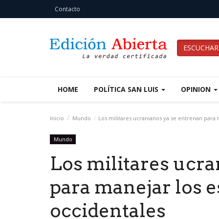
Contacto
ESCUCHAR
HOME
POLÍTICA SAN LUIS
OPINION
Inicio
Mundo
Los militares ucranianos ya se entrenan para
Mundo
Los militares ucra
para manejar los 
occidentales