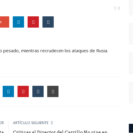
0
e
to pesado, mientras recrudecen los ataques de Rusia.
le
OR
ARTÍCULO SIGUIENTE
ta
Críticas al Director del Carrillo.No vive en