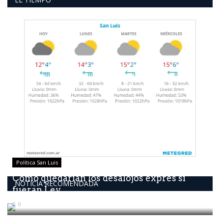
Política San Luis
Como quedarían los desalojos exprés si
NOTICIA RECOMENDADA
fueran Ley
0