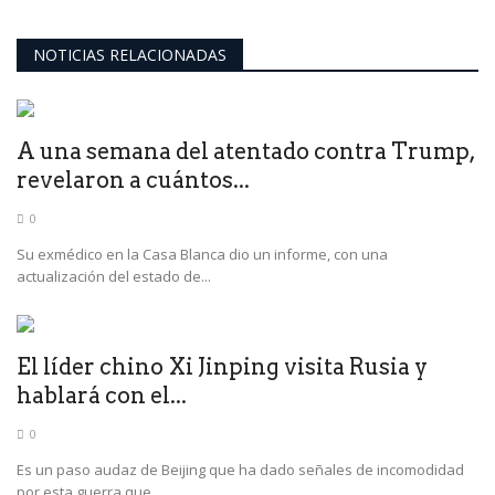
NOTICIAS RELACIONADAS
A una semana del atentado contra Trump,
revelaron a cuántos...
0
Su exmédico en la Casa Blanca dio un informe, con una
actualización del estado de...
El líder chino Xi Jinping visita Rusia y
hablará con el...
0
Es un paso audaz de Beijing que ha dado señales de incomodidad
por esta guerra que...