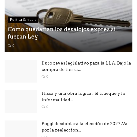
Política San Luis
Como quedarían los desalojos exprés si
fueran Ley
0
Duro revés legislativo para la LLA. Bajó la
compra de tierra...
0
Hissa y una obra lógica : él trueque y la
informalidad...
0
Poggi desdoblará la elección de 2027 .Va
por la reelección...
0