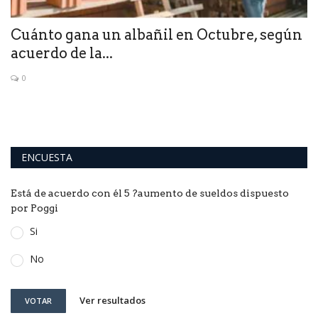
l,
Cuánto gana un albañil en Octubre, según
L
acuerdo de la...
A
0
La
ENCUESTA
Está de acuerdo con él 5 ?aumento de sueldos dispuesto
por Poggi
Si
No
Ver resultados
VOTAR