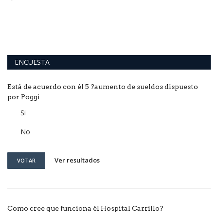
La
op
ENCUESTA
Está de acuerdo con él 5 ?aumento de sueldos dispuesto
por Poggi
Si
No
Ver resultados
VOTAR
Como cree que funciona él Hospital Carrillo?