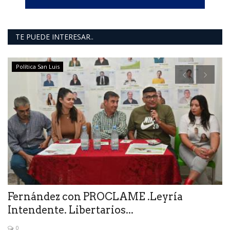
TE PUEDE INTERESAR..
Política San Luis
Fernández con PROCLAME .Leyría
E
Intendente. Libertarios...
l
0