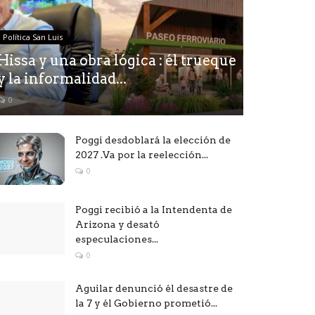
Política San Luis
Hissa y una obra lógica : él trueque
y la informalidad...
0
Poggi desdoblará la elección de
2027 .Va por la reelección...
0
Poggi recibió a la Intendenta de
Arizona y desató
especulaciones...
0
Aguilar denunció él desastre de
la 7 y él Gobierno prometió...