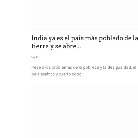
India ya es el país más poblado de l
tierra y se abre...
0
Pese a los problemas de la pobreza y la desigualdad, el
país asiático y cuarto socio...