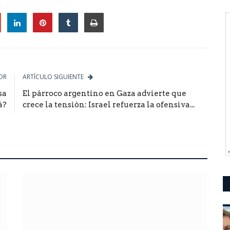
le
OR
ARTÍCULO SIGUIENTE
sa
El párroco argentino en Gaza advierte que
á?
crece la tensión: Israel refuerza la ofensiva...