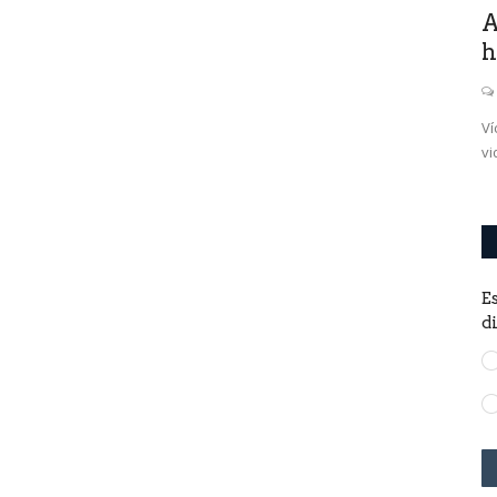
quil
A
h
frente a su
Ví
vi
E
d