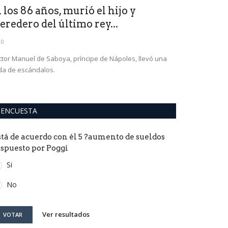
 los 86 años, murió el hijo y
eredero del último rey...
0
ctor Manuel de Saboya, príncipe de Nápoles, llevó una
da de escándalos.
ENCUESTA
stá de acuerdo con él 5 ?aumento de sueldos
ispuesto por Poggi
Si
No
Ver resultados
VOTAR