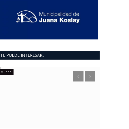
TE PUEDE INTERESAR..
Mundo
ultimo moment
El Molino
0