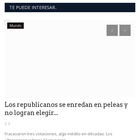
TE PUEDE INTERESAR..
Mundo
y
1
e
Los republicanos se enredan en peleas y
no logran elegir...
0
Fracasaron tres votaciones, algo inédito en décadas. Los