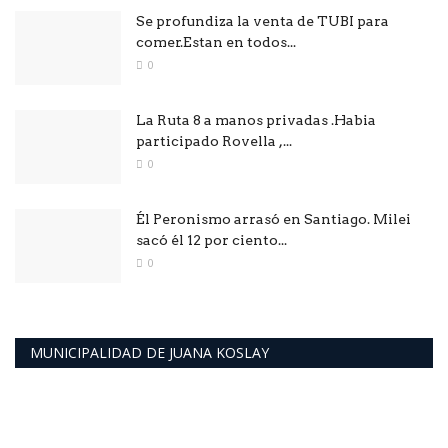
Se profundiza la venta de TUBI para
comer.Estan en todos...
0
La Ruta 8 a manos privadas .Habia
participado Rovella ,...
0
Él Peronismo arrasó en Santiago. Milei
sacó él 12 por ciento...
0
MUNICIPALIDAD DE JUANA KOSLAY