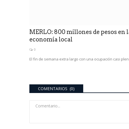
MERLO: 800 millones de pesos en l
economía local
0
El fin de semana extra largo con una ocupación casi ple
Política San Luis
o Supervielle al
Bridger y una caída dura.So
confirmadas y perlitas...
COMENTARIOS (0)
0
 y se comunicarán las