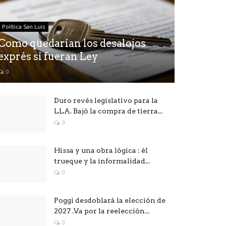
Política San Luis
Como quedarían los desalojos
exprés si fueran Ley
0
Duro revés legislativo para la
LLA. Bajó la compra de tierra...
0
Hissa y una obra lógica : él
trueque y la informalidad...
0
Poggi desdoblará la elección de
2027 .Va por la reelección...
0