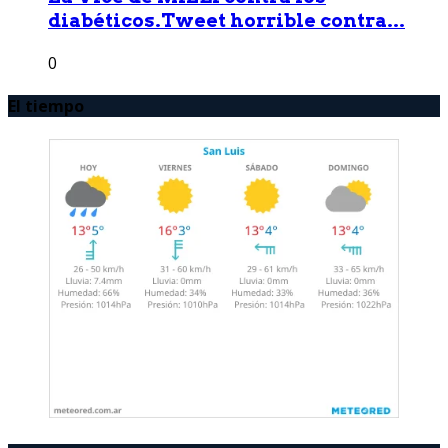
diabéticos.Tweet horrible contra...
0
El tiempo