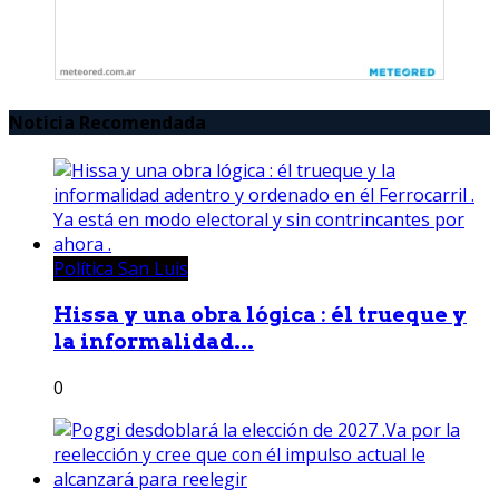
Noticia Recomendada
Política San Luis
Hissa y una obra lógica : él trueque y
la informalidad...
0