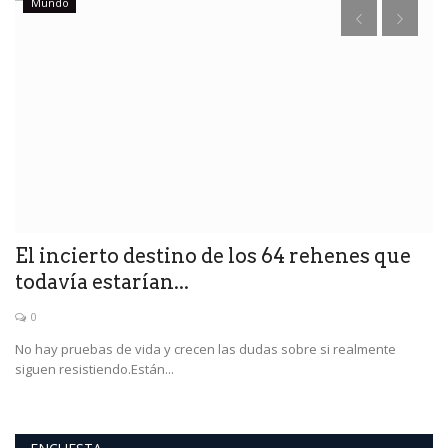
Mundo
El incierto destino de los 64 rehenes que
E
todavía estarían...
e
0
rá
No hay pruebas de vida y crecen las dudas sobre si realmente
Pr
siguen resistiendo.Están...
de