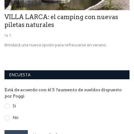
VILLA LARCA: el camping con nuevas
P
piletas naturales
p
0
Brindará una nueva opción para refrescarse en verano.
Es
La
ENCUESTA
Está de acuerdo con él 5 ?aumento de sueldos dispuesto
por Poggi
Si
No