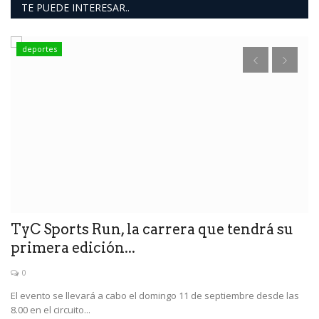
TE PUEDE INTERESAR..
deportes
A
H
de
El
TyC Sports Run, la carrera que tendrá su
primera edición...
0
El evento se llevará a cabo el domingo 11 de septiembre desde las
8.00 en el circuito...