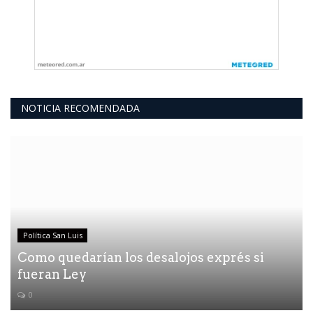
NOTICIA RECOMENDADA
Política San Luis
Como quedarían los desalojos exprés si
fueran Ley
0