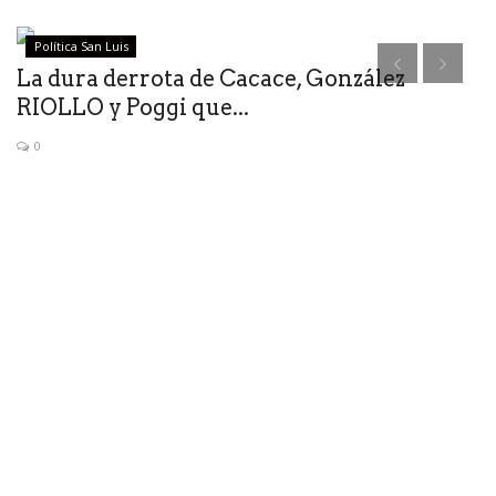
Política San Luis
La dura derrota de Cacace, González
M
RIOLLO y Poggi que...
A
0