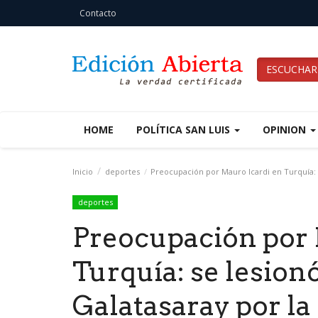
Contacto
ESCUCHAR
HOME
POLÍTICA SAN LUIS
OPINION
Inicio
deportes
Preocupación por Mauro Icardi en Turquía: se
deportes
Preocupación por 
Turquía: se lesionó
Galatasaray por la