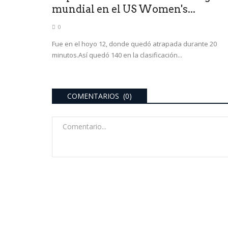
mundial en el US Women's...
0
Fue en el hoyo 12, donde quedó atrapada durante 20
minutos.Así quedó 140 en la clasificación...
COMENTARIOS (0)
deportes
WORLD PÁDEL TOUR: Sanyo
Tapia se quedaron sin final