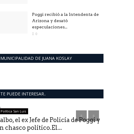
Poggi recibió a la Intendenta de
Arizona y desató
especulaciones...
0
MUNICIPALIDAD DE JUANA KOSLAY
TE PUEDE INTERESAR..
Política San Luis
INFORMACION
albo, el ex Jefe de Policía de Poggi y
Escribano
n chasco político.El...
del Regist