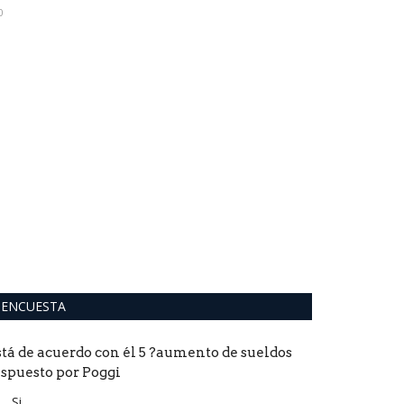
0
0
Con el objetivo 
que concurren po
ENCUESTA
stá de acuerdo con él 5 ?aumento de sueldos
ispuesto por Poggi
Si