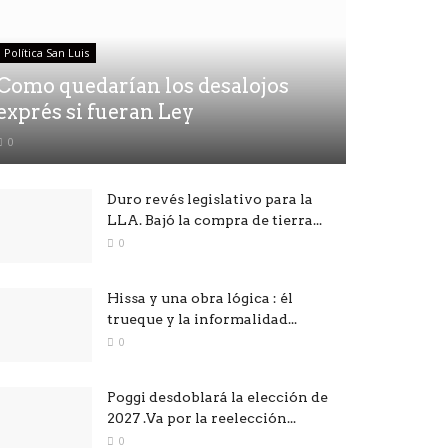
Política San Luis
Como quedarían los desalojos
exprés si fueran Ley
0
Duro revés legislativo para la
LLA. Bajó la compra de tierra...
0
Hissa y una obra lógica : él
trueque y la informalidad...
0
Poggi desdoblará la elección de
2027 .Va por la reelección...
0