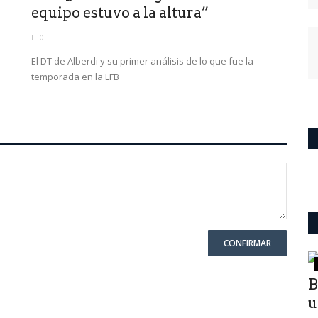
equipo estuvo a la altura”
0
El DT de Alberdi y su primer análisis de lo que fue la
temporada en la LFB
CONFIRMAR
Mundo
 y
B
u