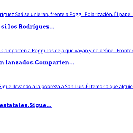
si los Rodríguez...
án lanzados.Comparten...
statales.Sigue...