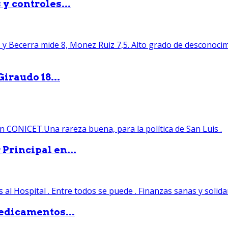
y controles...
iraudo 18...
Principal en...
edicamentos...