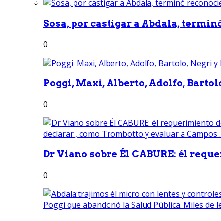
Sosa, por castigar a Abdala, termin
0
Poggi, Maxi, Alberto, Adolfo, Bartolo
0
Dr Viano sobre Él CABURE: él reque
0