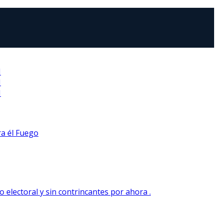
N
N
N