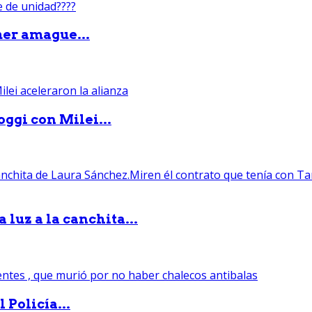
mer amague...
ggi con Milei...
luz a la canchita...
 Policía...