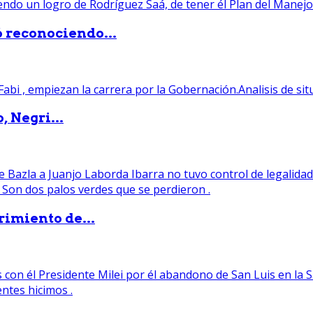
ó reconociendo...
, Negri...
rimiento de...