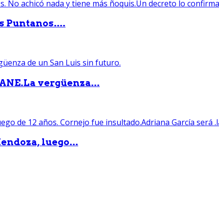
s Puntanos....
PANE.La vergüenza...
endoza, luego...