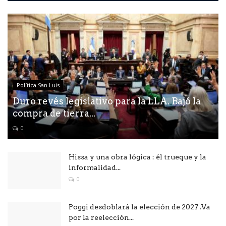
Política San Luis
Duro revés legislativo para la LLA. Bajó la
compra de tierra...
0
Hissa y una obra lógica : él trueque y la
informalidad...
0
Poggi desdoblará la elección de 2027 .Va
por la reelección...