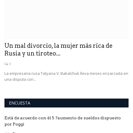
Un mal divorcio, la mujer más rica de
C
Rusia y un tiroteo...
a
0
to
La empresaria rusa Tatyana V. Bakalchuk lleva meses enzarzada en
Ha
una disputa con...
re
ENCUESTA
Está de acuerdo con él 5 ?aumento de sueldos dispuesto
por Poggi