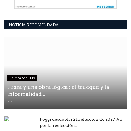
NOTICIA RECOMENDADA
Política San Luis
Hissa y una obra lógica : él trueque y la
informalidad...
0
Poggi desdoblará la elección de 2027 .Va
por la reelección...