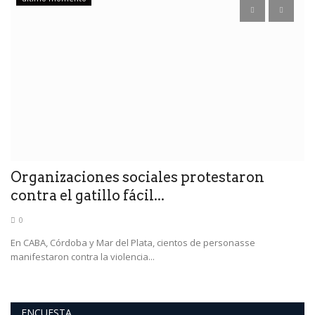
Organizaciones sociales protestaron
D
contra el gatillo fácil...
u
0
En CABA, Córdoba y Mar del Plata, cientos de personasse
La
manifestaron contra la violencia...
id
ENCUESTA