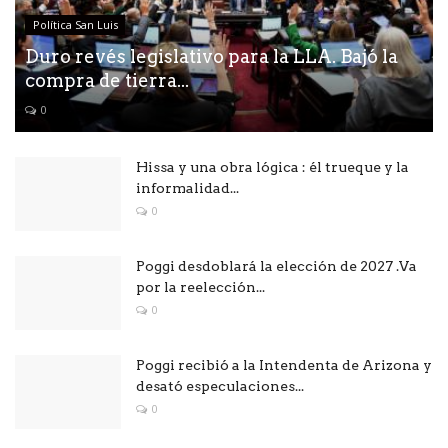
Política San Luis
Duro revés legislativo para la LLA. Bajó la
compra de tierra...
0
Hissa y una obra lógica : él trueque y la
informalidad...
0
Poggi desdoblará la elección de 2027 .Va
por la reelección...
0
Poggi recibió a la Intendenta de Arizona y
desató especulaciones...
0