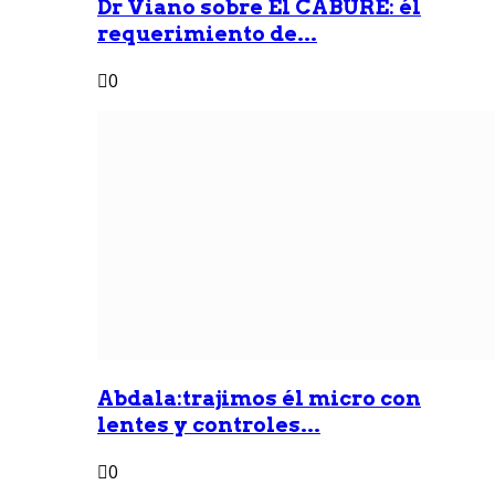
Dr Viano sobre Él CABURE: él
requerimiento de...
0
Abdala:trajimos él micro con
lentes y controles...
0