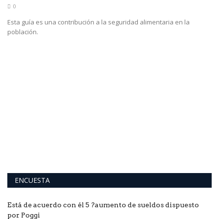
0
Esta guía es una contribución a la seguridad alimentaria en la
población.
S
d
En
pa
ENCUESTA
Está de acuerdo con él 5 ?aumento de sueldos dispuesto
por Poggi