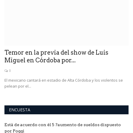
la
Temor en la previa del show de Luis
E
Miguel en Córdoba por...
d
0
El mexicano cantará en estadio de Alta Córdoba y los violentos se
"H
pelean por el...
qu
ENCUESTA
Está de acuerdo con él 5 ?aumento de sueldos dispuesto
por Poggi