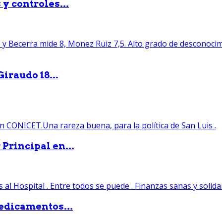
y controles...
iraudo 18...
Principal en...
edicamentos...