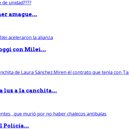
mer amague...
ggi con Milei...
luz a la canchita...
 Policía...