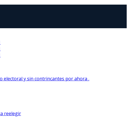
N
N
N