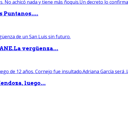
s Puntanos....
PANE.La vergüenza...
endoza, luego...