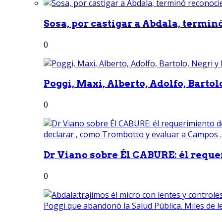
Sosa, por castigar a Abdala, termin
0
Poggi, Maxi, Alberto, Adolfo, Bartolo
0
Dr Viano sobre Él CABURE: él reque
0