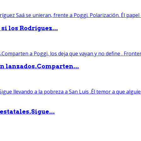
si los Rodríguez...
án lanzados.Comparten...
statales.Sigue...