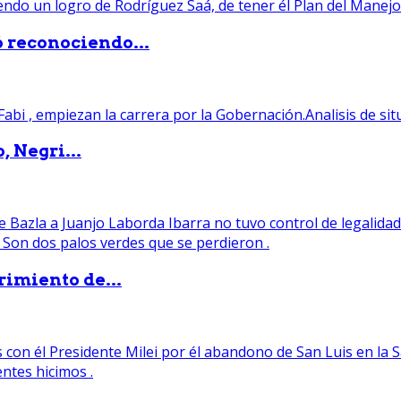
ó reconociendo...
, Negri...
rimiento de...