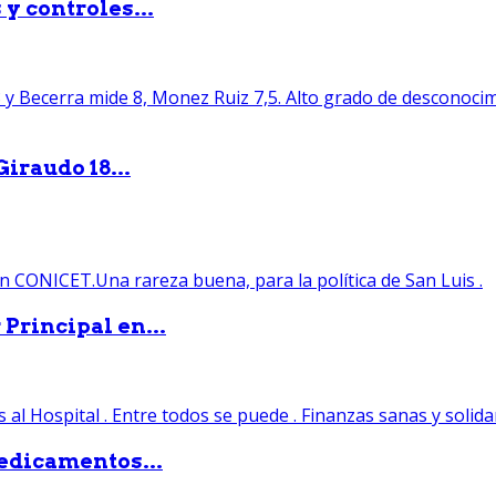
y controles...
iraudo 18...
Principal en...
edicamentos...