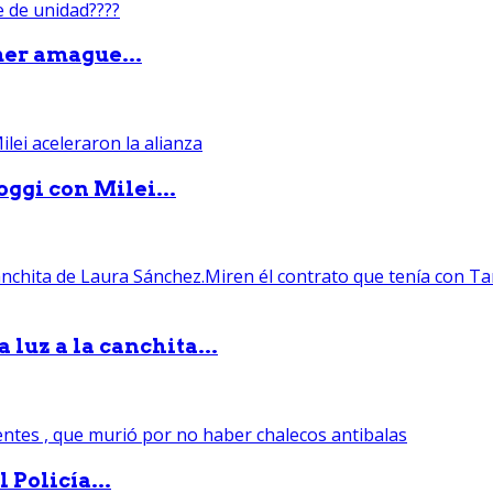
mer amague...
ggi con Milei...
luz a la canchita...
 Policía...