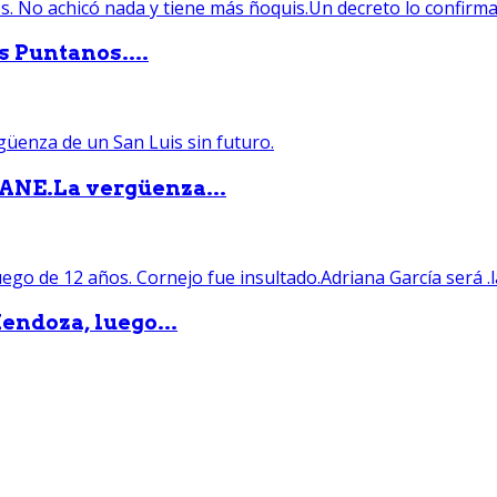
s Puntanos....
PANE.La vergüenza...
endoza, luego...