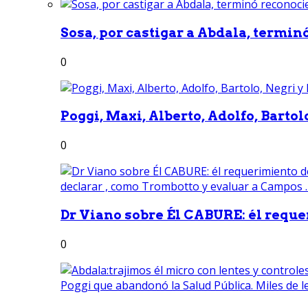
Sosa, por castigar a Abdala, termin
0
Poggi, Maxi, Alberto, Adolfo, Bartolo
0
Dr Viano sobre Él CABURE: él reque
0