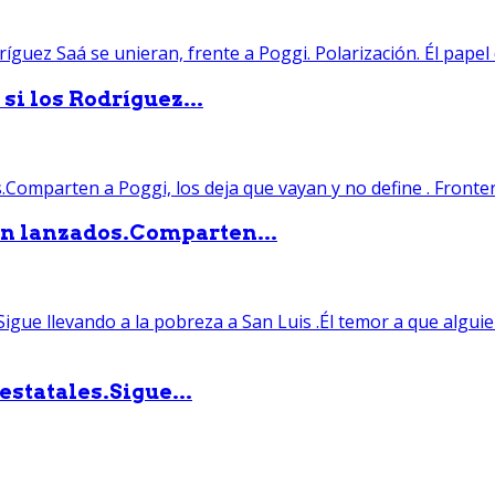
si los Rodríguez...
án lanzados.Comparten...
statales.Sigue...