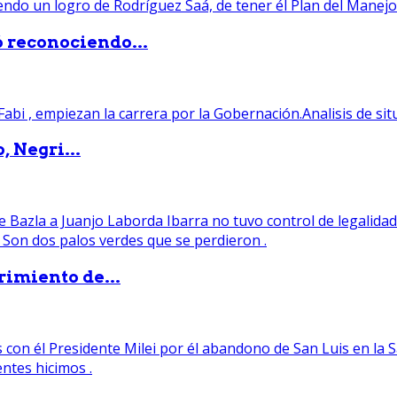
ó reconociendo...
, Negri...
rimiento de...