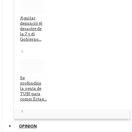
Aguilar
denunció él
desastre de
la 7 y él
Gobierno...
0
Se
profundiza
la venta de
TUBI para
comer.Estan...
0
OPINION