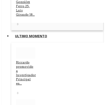
González
Ferro 25,
Luis
Giraudo 18...
0
ULTIMO MOMENTO
Riccardo
promovido
a
Investigador
Principal
en...
0