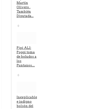
Martín
Olivero .
También
Diputada...
0
Pipi ALI:
Poggi toma
de boludos a
los
Puntanos....
0
Inexplicable
e indigno
bolsón del