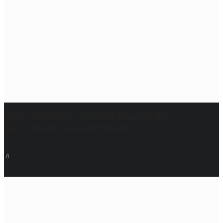
1998;Caso Raúl, igual que Loan en
Corrientes, con detenidos...
0