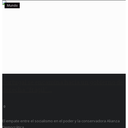
Mundo
Portugal se encamina hacia un gobierno de
derecha “frágil”...
0
El empate entre el socialismo en el poder y la conservadora Alianza
Democrática...