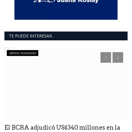
TE PUEDE INTERESAR..
ultimo momento
A
M
El
si
El BCRA adjudicó US$340 millones en la