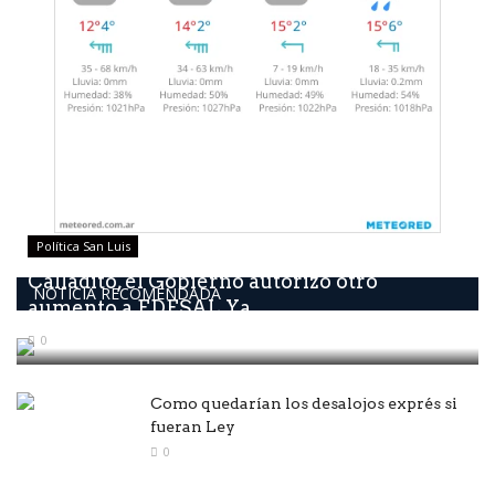
Política San Luis
Calladito, él Gobierno autorizó otro
NOTICIA RECOMENDADA
aumento a EDESAL Ya...
0
Como quedarían los desalojos exprés si
fueran Ley
0