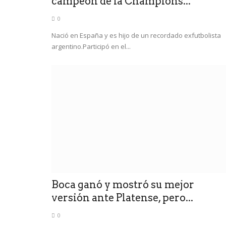
campeón de la Champions...
0
Nació en España y es hijo de un recordado exfutbolista
argentino.Participó en el...
Boca ganó y mostró su mejor
versión ante Platense, pero...
0