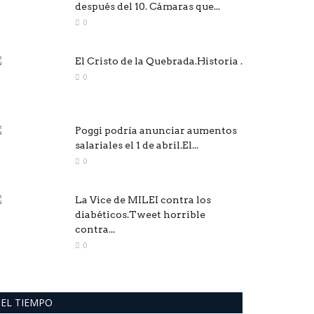
después del 10. Cámaras que...
0
El Cristo de la Quebrada.Historia .
0
Poggi podría anunciar aumentos
salariales el 1 de abril.El...
0
La Vice de MILEI contra los
diabéticos.Tweet horrible
contra...
0
EL TIEMPO