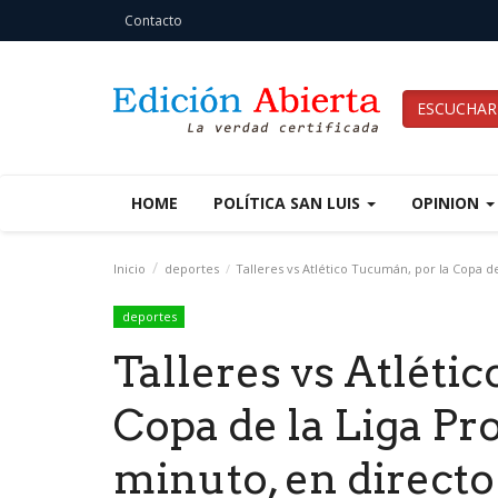
Contacto
ESCUCHAR
HOME
POLÍTICA SAN LUIS
OPINION
Inicio
deportes
Talleres vs Atlético Tucumán, por la Copa de
deportes
Talleres vs Atléti
Copa de la Liga Pr
minuto, en directo