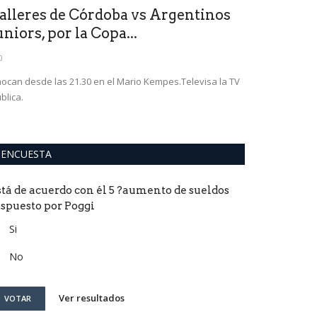
alleres de Córdoba vs Argentinos
uniors, por la Copa...
0
ocan desde las 21.30 en el Mario Kempes.Televisa la TV
blica.
ENCUESTA
stá de acuerdo con él 5 ?aumento de sueldos
ispuesto por Poggi
Si
No
Ver resultados
VOTAR