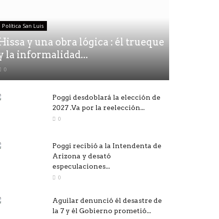
Política San Luis
Hissa y una obra lógica : él trueque
y la informalidad...
0
Poggi desdoblará la elección de
2027 .Va por la reelección...
0
Poggi recibió a la Intendenta de
Arizona y desató
especulaciones...
0
Aguilar denunció él desastre de
la 7 y él Gobierno prometió...