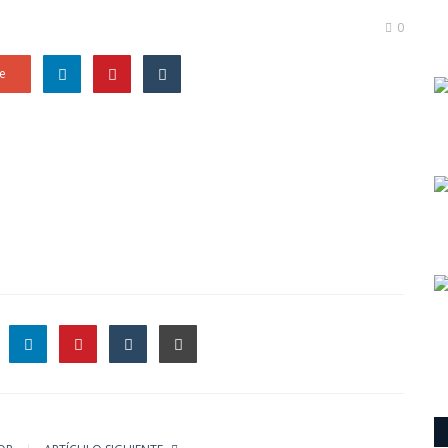
0
e
le