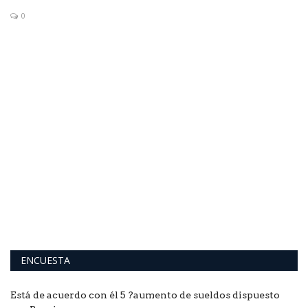
0
G
B
Es
qu
ENCUESTA
Está de acuerdo con él 5 ?aumento de sueldos dispuesto