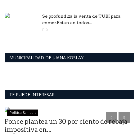
Se profundiza la venta de TUBI para
comer.Estan en todos...
0
MUNICIPALIDAD DE JUANA KOSLAY
TE PUEDE INTERESAR..
Política San Luis
Ponce plantea un 30 por ciento de rebaja
A
impositiva en...
l