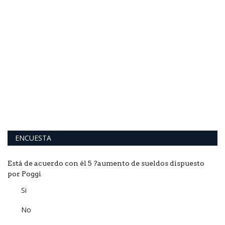
M
El
co
ENCUESTA
Está de acuerdo con él 5 ?aumento de sueldos dispuesto
por Poggi
Si
No