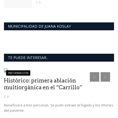
0
MUNICIPALIDAD DE JUANA KOSLAY
TE PUEDE INTERESAR..
INFORMACION
Histórico: primera ablación
multiorgánica en el “Carrillo”
0
Beneficiará a tres personas. Se pudo extraer el hígado y los riñones
del paciente.