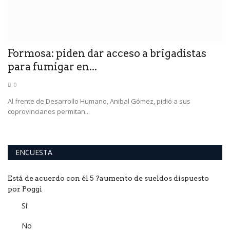
Formosa: piden dar acceso a brigadistas
F
para fumigar en...
d
0
el
Al frente de Desarrollo Humano, Anibal Gómez, pidió a sus
Al
coprovincianos permitan...
20
ENCUESTA
Está de acuerdo con él 5 ?aumento de sueldos dispuesto
por Poggi
Si
No