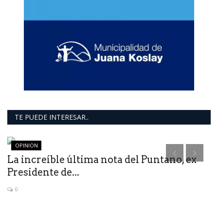
TE PUEDE INTERESAR..
OPINION
La increíble última nota del Puntano, ex
A
Presidente de...
t
0