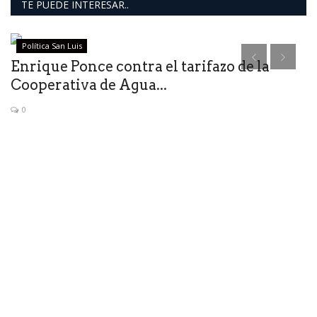
TE PUEDE INTERESAR..
Política San Luis
Enrique Ponce contra el tarifazo de la
Cooperativa de Agua...
0
B
n
Lo
le